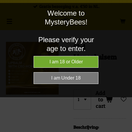
Gratis bezorging v.a. €50 in NL.
Skip
Welcome to
to
MysteryBees!
main
content
Please verify your
Cbd
age to enter.
Lippenbalsem
€4.99
Add
to
cart
Beschrijving: